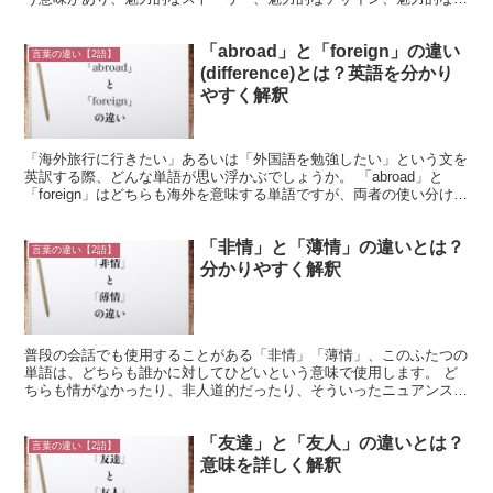
ニュー、魅力的な仕草などの言葉があります。 お金を払...
「abroad」と「foreign」の違い
言葉の違い【2語】
(difference)とは？英語を分かり
やすく解釈
「海外旅行に行きたい」あるいは「外国語を勉強したい」という文を
英訳する際、どんな単語が思い浮かぶでしょうか。 「abroad」と
「foreign」はどちらも海外を意味する単語ですが、両者の使い分けに
悩む人は多いです。 この記事では、「abr...
「非情」と「薄情」の違いとは？
言葉の違い【2語】
分かりやすく解釈
普段の会話でも使用することがある「非情」「薄情」、このふたつの
単語は、どちらも誰かに対してひどいという意味で使用します。 ど
ちらも情がなかったり、非人道的だったり、そういったニュアンスで
使われる言葉です。 このふたつの単語は字面も意味も似て...
「友達」と「友人」の違いとは？
言葉の違い【2語】
意味を詳しく解釈