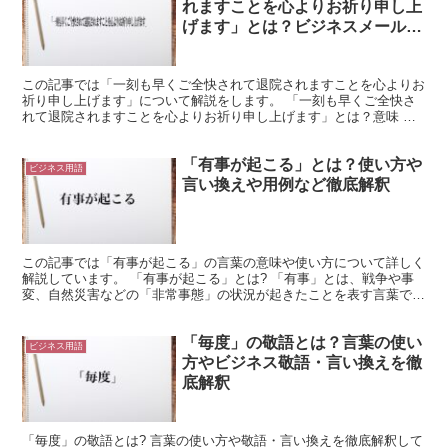
れますことを心よりお祈り申し上
げます」とは？ビジネスメールや
敬語の使い方を徹底解釈
この記事では「一刻も早くご全快されて退院されますことを心よりお
祈り申し上げます」について解説をします。 「一刻も早くご全快さ
れて退院されますことを心よりお祈り申し上げます」とは？意味 少
しでも早く完全に治った状態になって退院することを祈って...
「有事が起こる」とは？使い方や
ビジネス用語
言い換えや用例など徹底解釈
この記事では「有事が起こる」の言葉の意味や使い方について詳しく
解説しています。 「有事が起こる」とは? 「有事」とは、戦争や事
変、自然災害などの「非常事態」の状況が起きたことを表す言葉で
す。 また、そういった具体的かつ直接的な表現を避けた言...
「毎度」の敬語とは？言葉の使い
ビジネス用語
方やビジネス敬語・言い換えを徹
底解釈
「毎度」の敬語とは? 言葉の使い方や敬語・言い換えを徹底解釈して