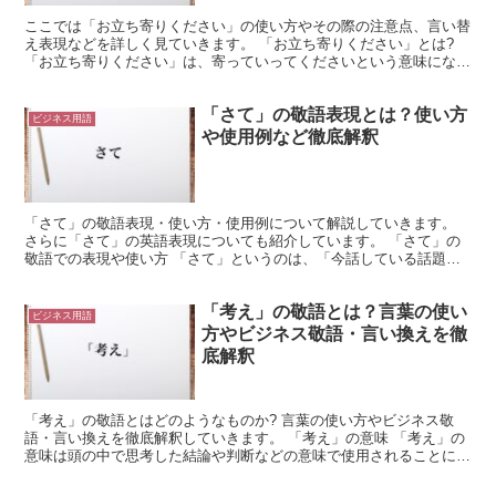
ここでは「お立ち寄りください」の使い方やその際の注意点、言い替
え表現などを詳しく見ていきます。 「お立ち寄りください」とは?
「お立ち寄りください」は、寄っていってくださいという意味になる
表現です。 来て欲しいという希望を伝えるために使われ...
「さて」の敬語表現とは？使い方
ビジネス用語
や使用例など徹底解釈
「さて」の敬語表現・使い方・使用例について解説していきます。
さらに「さて」の英語表現についても紹介しています。 「さて」の
敬語での表現や使い方 「さて」というのは、「今話している話題と
は違う話題に切り替える場合に使われる接続詞」です。 話...
「考え」の敬語とは？言葉の使い
ビジネス用語
方やビジネス敬語・言い換えを徹
底解釈
「考え」の敬語とはどのようなものか? 言葉の使い方やビジネス敬
語・言い換えを徹底解釈していきます。 「考え」の意味 「考え」の
意味は頭の中で思考した結論や判断などの意味で使用されることにな
り、熟慮して下した決断なども「考え」という言葉で表し...