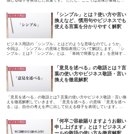
感じる様子を表現した言葉です。 ただし、ここでは意味が重複して
います。 「感じる」という動詞を用いていますが、「共...
「シンプル」とは？使い方や言い
ビジネス用語
換えなど、慣用句やビジネスでも
使える言葉を分かりやすく解釈
ビジネス用語の「シンプル」とはどのような意味なのでしょうか。
今回は、「シンプル」の意味と類似表現について解説します。 「シ
ンプル」とは? 「シンプル」とは、「単純で簡素なさま」を意味する
言葉です。 「シンプル」の使い方や使われ方、使うとき...
「意見を述べる」の敬語とは？言
ビジネス用語
葉の使い方やビジネス敬語・言い
換えを徹底解釈
「意見を述べる」の敬語とは? 言葉の使い方やビジネス敬語・言い換
えを徹底解釈していきます。 「意見を述べる」の意味 「意見を述べ
る」は、自分の考えを声に出して伝える様子を表現しています。
「意見」とは、「何かに対する考え」を意味します。 何...
「何卒ご容赦賜りますようお願い
ビジネス用語
申し上げます」とは？ビジネスメ
ールや敬語の使い方を徹底解釈