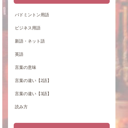
バドミントン用語
ビジネス用語
新語・ネット語
英語
言葉の意味
言葉の違い【2語】
言葉の違い【3語】
読み方