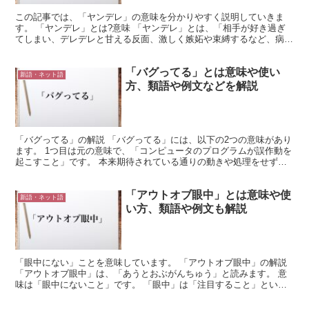
この記事では、「ヤンデレ」の意味を分かりやすく説明していきま
す。 「ヤンデレ」とは?意味 「ヤンデレ」とは、「相手が好き過ぎ
てしまい、デレデレと甘える反面、激しく嫉妬や束縛するなど、病的
に一途になること」という意味です。 愛する人の為には何...
「バグってる」とは意味や使い
新語・ネット語
方、類語や例文などを解説
「バグってる」の解説 「バグってる」には、以下の2つの意味があり
ます。 1つ目は元の意味で、「コンピュータのプログラムが誤作動を
起こすこと」です。 本来期待されている通りの動きや処理をせず
に、あり得ない動き方をしたり、処理したデータの内容が...
「アウトオブ眼中」とは意味や使
新語・ネット語
い方、類語や例文も解説
「眼中にない」ことを意味しています。 「アウトオブ眼中」の解説
「アウトオブ眼中」は、「あうとおぶがんちゅう」と読みます。 意
味は「眼中にないこと」です。 「眼中」は「注目すること」という
意味で、自分から何かを注目していないという比喩的表現...