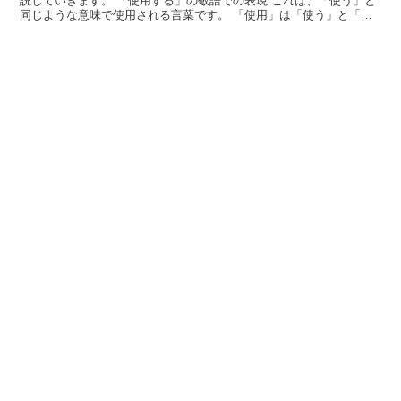
説していきます。 「使用する」の敬語での表現 これは、「使う」と
同じような意味で使用される言葉です。 「使用」は「使う」と「用
いる」という二つの動詞で構成された熟語になります。 ...