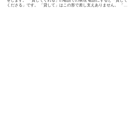
をします。 「貸してくれる」の敬語での表現 敬語にすると「貸して
くださる」です。 「貸して」はこの形で差し支えありません。 「く
れる」の尊敬語は「くださる」です。 「もらう」の謙...