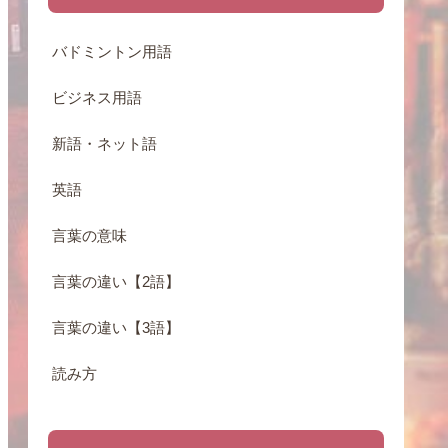
バドミントン用語
ビジネス用語
新語・ネット語
英語
言葉の意味
言葉の違い【2語】
言葉の違い【3語】
読み方