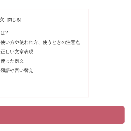
次
は?
の使い方や使われ方、使うときの注意点
の正しい文章表現
を使った例文
の類語や言い替え
?