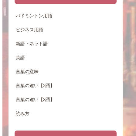
バドミントン用語
ビジネス用語
新語・ネット語
英語
言葉の意味
言葉の違い【2語】
言葉の違い【3語】
読み方