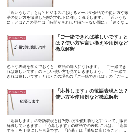
「近いうちに」とは? ビジネスにおけるメールや会話での使い方や敬
語の使い方を徹底した解釈で以下に詳しく説明します。 「近いうち
に」とは? この語句は「時間がそれほど隔たらない間に」「遠くない
将来」といった意味合いがあります。 これにより、あ...
「ご一緒できれば嬉しいです」と
ビジネス用語
は？使い方や言い換えや用例など
徹底解釈
色々な表現を学んでおくと、敬語の達人になれます。 「ご一緒でき
れば嬉しいです」の正しい使い方を見ていきましょう。 「ご一緒で
きれば嬉しいです」とは? この場合の「ご一緒できれば」の「ご一
緒」は、共に行動することをいいます。 相手とどこかに行...
「応募します」の敬語表現とは？
ビジネス用語
使い方や使用例など徹底解釈
「応募します」の敬語表現とは?使い方や使用例などについて、徹底
解説していきます。 「応募します」の敬語での表現 これは、「応募
する」を丁寧にした言葉です。 「応募」は「募集に応じること」を
意味します。 つまり、広く何かを募っている場合に、そ...