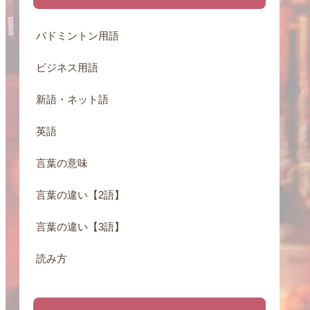
バドミントン用語
ビジネス用語
新語・ネット語
英語
言葉の意味
言葉の違い【2語】
言葉の違い【3語】
読み方