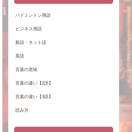
バドミントン用語
ビジネス用語
新語・ネット語
英語
言葉の意味
言葉の違い【2語】
言葉の違い【3語】
読み方