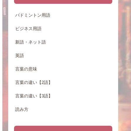
バドミントン用語
ビジネス用語
新語・ネット語
英語
言葉の意味
言葉の違い【2語】
言葉の違い【3語】
読み方