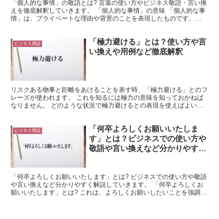
「個人的な事情」の敬語とは? 言葉の使い方やビジネス敬語・言い換
えを徹底解釈していきます。 「個人的な事情」の意味 「個人的な事
情」は、プライベートな理由や背景のことを表現したものです。
「個人的な」とは、「プライベートな」と同等の意味を持...
「極力避ける」とは？使い方や言
ビジネス用語
い換えや用例など徹底解釈
リスクある物事と距離をあけることを表す時、「極力避ける」とのフ
レーズが使われます。 これを知るには極力の意味を知っておかねば
なりません。 どのような状況で極力避けるとの表現を使えばよいか
など、確かめてみましょう。 「極力避ける」とは? 可能...
「何卒よろしくお願いいたしま
ビジネス用語
す」とは？ビジネスでの使い方や
敬語や言い換えなど分かりやすく
解釈
「何卒よろしくお願いいたします」とは? ビジネスでの使い方や敬語
や言い換えなど分かりやすく解説していきます。 「何卒よろしくお
願いいたします」とは? これは、よろしくお願いしたいことを強調し
て表現したものです。 「何卒」は、相手に行為を要求...