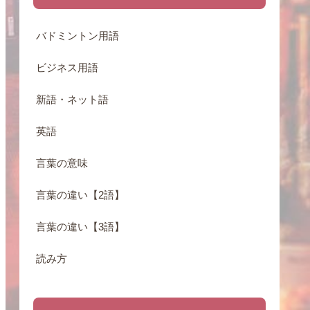
バドミントン用語
ビジネス用語
新語・ネット語
英語
言葉の意味
言葉の違い【2語】
言葉の違い【3語】
読み方