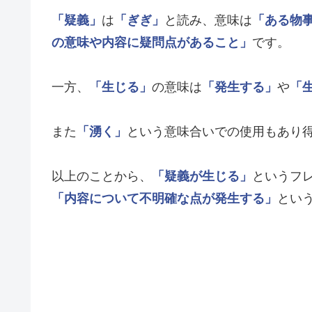
「疑義」
は
「ぎぎ」
と読み、意味は
「ある物
の意味や内容に疑問点があること」
です。
一方、
「生じる」
の意味は
「発生する」
や
「
また
「湧く」
という意味合いでの使用もあり
以上のことから、
「疑義が生じる」
というフ
「内容について不明確な点が発生する」
とい