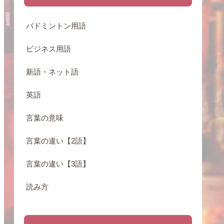
バドミントン用語
ビジネス用語
新語・ネット語
英語
言葉の意味
言葉の違い【2語】
言葉の違い【3語】
読み方