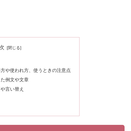
次
い方や使われ方、使うときの注意点
った例文や文章
語や言い替え