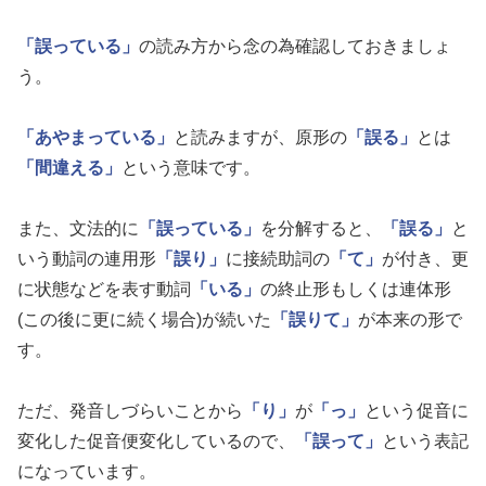
「誤っている」
の読み方から念の為確認しておきましょ
う。
「あやまっている」
と読みますが、原形の
「誤る」
とは
「間違える」
という意味です。
また、文法的に
「誤っている」
を分解すると、
「誤る」
と
いう動詞の連用形
「誤り」
に接続助詞の
「て」
が付き、更
に状態などを表す動詞
「いる」
の終止形もしくは連体形
(この後に更に続く場合)が続いた
「誤りて」
が本来の形で
す。
ただ、発音しづらいことから
「り」
が
「っ」
という促音に
変化した促音便変化しているので、
「誤って」
という表記
になっています。