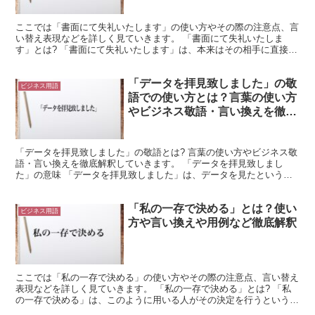
ここでは「書面にて失礼いたします」の使い方やその際の注意点、言
い替え表現などを詳しく見ていきます。 「書面にて失礼いたしま
す」とは? 「書面にて失礼いたします」は、本来はその相手に直接面
等向かって、または電話で知らせるべきだが、書面で伝える...
「データを拝見致しました」の敬
ビジネス用語
語での使い方とは？言葉の使い方
やビジネス敬語・言い換えを徹底
解釈
「データを拝見致しました」の敬語とは? 言葉の使い方やビジネス敬
語・言い換えを徹底解釈していきます。 「データを拝見致しまし
た」の意味 「データを拝見致しました」は、データを見たというこ
とを丁重に言い表した言葉です。 「データ」は英語の「D...
「私の一存で決める」とは？使い
ビジネス用語
方や言い換えや用例など徹底解釈
ここでは「私の一存で決める」の使い方やその際の注意点、言い替え
表現などを詳しく見ていきます。 「私の一存で決める」とは? 「私
の一存で決める」は、このように用いる人がその決定を行うという意
味で使われます。 つまり、その人が「これらの中から私...