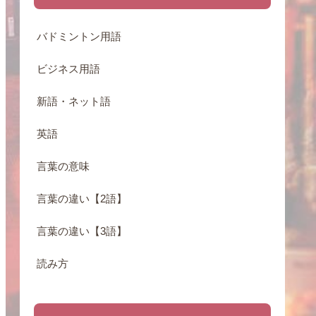
バドミントン用語
ビジネス用語
新語・ネット語
英語
言葉の意味
言葉の違い【2語】
言葉の違い【3語】
読み方