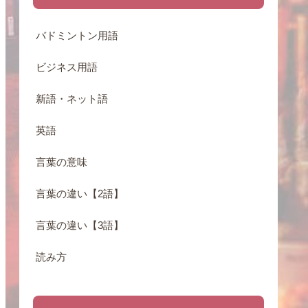
バドミントン用語
ビジネス用語
新語・ネット語
英語
言葉の意味
言葉の違い【2語】
言葉の違い【3語】
読み方