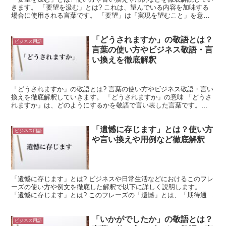
きます。 「要望を汲む」とは? これは、望んでいる内容を加味する
場合に使用される言葉です。 「要望」は「実現を望むこと」を意味
します。 これは、望んでいる内容を示す意味で、使用...
「どうされますか」の敬語とは？
ビジネス用語
言葉の使い方やビジネス敬語・言
い換えを徹底解釈
「どうされますか」の敬語とは? 言葉の使い方やビジネス敬語・言い
換えを徹底解釈していきます。 「どうされますか」の意味 「どうさ
れますか」は、どのようにするかを敬語で言い表した言葉です。
「どう」は「どのように」と同じ意味を持ちます。 これ...
「遺憾に存じます」とは？使い方
ビジネス用語
や言い換えや用例など徹底解釈
「遺憾に存じます」とは? ビジネスや日常生活などにおけるこのフレ
ーズの使い方や例文を徹底した解釈で以下に詳しく説明します。
「遺憾に存じます」とは? このフレーズの「遺憾」とは、「期待通り
にならず、心残りであること」「期待したようにはならず...
「いかがでしたか」の敬語とは？
ビジネス用語