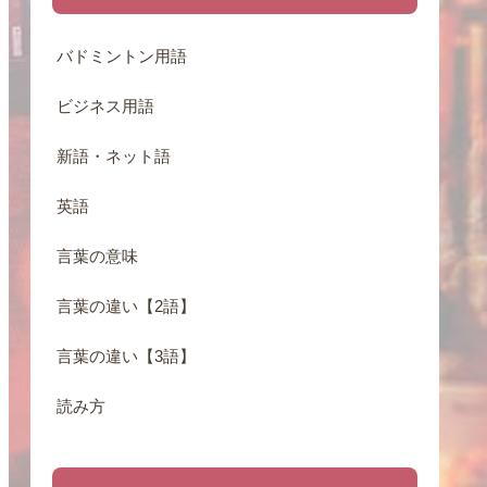
バドミントン用語
ビジネス用語
新語・ネット語
英語
言葉の意味
言葉の違い【2語】
言葉の違い【3語】
読み方