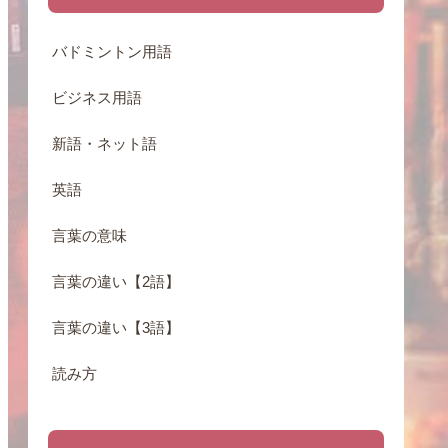
バドミントン用語
ビジネス用語
新語・ネット語
英語
言葉の意味
言葉の違い【2語】
言葉の違い【3語】
読み方