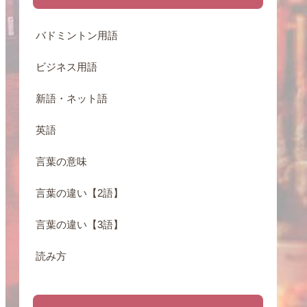
バドミントン用語
ビジネス用語
新語・ネット語
英語
言葉の意味
言葉の違い【2語】
言葉の違い【3語】
読み方