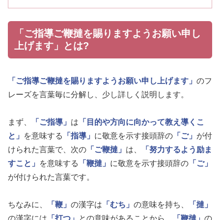
「ご指導ご鞭撻を賜りますようお願い申し
上げます」とは?
「ご指導ご鞭撻を賜りますようお願い申し上げます」
のフ
レーズを言葉毎に分解し、少し詳しく説明します。
まず、
「ご指導」
は
「目的や方向に向かって教え導くこ
と」
を意味する
「指導」
に敬意を示す接頭辞の
「ご」
が付
けられた言葉で、次の
「ご鞭撻」
は、
「努力するよう励ま
すこと」
を意味する
「鞭撻」
に敬意を示す接頭辞の
「ご」
が付けられた言葉です。
ちなみに、
「鞭」
の漢字は
「むち」
の意味を持ち、
「撻」
の漢字には
「打つ」
との意味があることから、
「鞭撻」
の