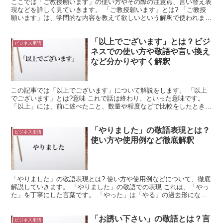
ここでは「ご教授願います」の使い方やその際の注意点、言い替え表
現などを詳しく見ていきます。 「ご教授願います」とは? 「ご教授
願います」は、学問的な内容を教えて欲しいという解釈で使われま
す。 それに類似する専門的な内容に対しても用いることが...
「以上でございます」とは？ビジ
ビジネス用語
ネスでの使い方や敬語や言い換え
など分かりやすく解釈
この記事では「以上でございます」について解説をします。 「以上
でございます」とは?意味 これで話は終わり、といった意味です。
「以上」には、前に述べたこと、数量や程度などで比較をしたときに
それよりも上の範囲であること、合わせてなど、いくつも...
「やりました」の敬語表現とは？
ビジネス用語
使い方や使用例など徹底解釈
「やりました」の敬語表現とは? 使い方や使用例などについて、徹底
解説していきます。 「やりました」の敬語での表現 これは、「やっ
た」を丁寧にした言葉です。 「やった」は「やる」の過去形になり
ます。 そして「やる」は、何かを実行する様子を表し...
「お誘い下さい」の敬語とは？言
ビジネス用語