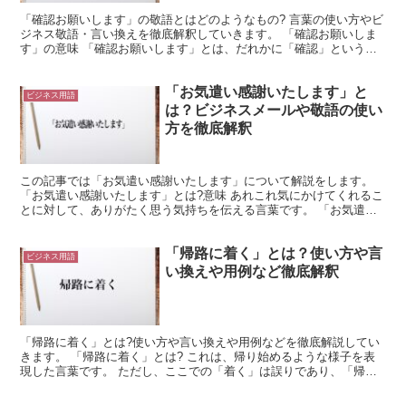
「確認お願いします」の敬語とはどのようなもの? 言葉の使い方やビ
ジネス敬語・言い換えを徹底解釈していきます。 「確認お願いしま
す」の意味 「確認お願いします」とは、だれかに「確認」という行
為をすることを願う時に使用する言葉となります。 仕事...
「お気遣い感謝いたします」と
ビジネス用語
は？ビジネスメールや敬語の使い
方を徹底解釈
この記事では「お気遣い感謝いたします」について解説をします。
「お気遣い感謝いたします」とは?意味 あれこれ気にかけてくれるこ
とに対して、ありがたく思う気持ちを伝える言葉です。 「お気遣
い」は「気遣い」を相手を敬う言い方にしたものです。 「...
「帰路に着く」とは？使い方や言
ビジネス用語
い換えや用例など徹底解釈
「帰路に着く」とは?使い方や言い換えや用例などを徹底解説してい
きます。 「帰路に着く」とは? これは、帰り始めるような様子を表
現した言葉です。 ただし、ここでの「着く」は誤りであり、「帰路
に就く」としたほうがよいでしょう。 このようにすると...