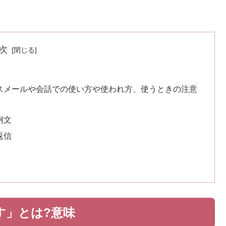
次
味
スメールや会話での使い方や使われ方、使うときの注意
例文
返信
す」とは?意味