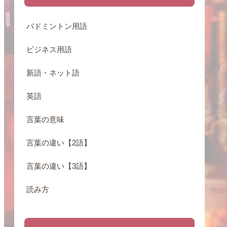
バドミントン用語
ビジネス用語
新語・ネット語
英語
言葉の意味
言葉の違い【2語】
言葉の違い【3語】
読み方