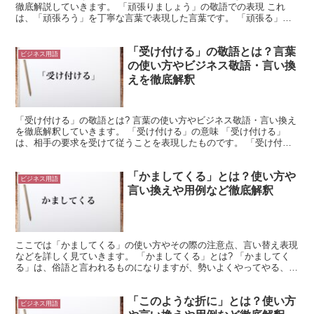
徹底解説していきます。 「頑張りましょう」の敬語での表現 これ
は、「頑張ろう」を丁寧な言葉で表現した言葉です。 「頑張る」
は、辛い状況にたえながら、何かを成し遂げようとする行為...
「受け付ける」の敬語とは？言葉
ビジネス用語
の使い方やビジネス敬語・言い換
えを徹底解釈
「受け付ける」の敬語とは? 言葉の使い方やビジネス敬語・言い換え
を徹底解釈していきます。 「受け付ける」の意味 「受け付ける」
は、相手の要求を受けて従うことを表現したものです。 「受け付け
る」は、何らかの要求を受け取ることを言い表しています...
「かましてくる」とは？使い方や
ビジネス用語
言い換えや用例など徹底解釈
ここでは「かましてくる」の使い方やその際の注意点、言い替え表現
などを詳しく見ていきます。 「かましてくる」とは? 「かましてく
る」は、俗語と言われるものになりますが、勢いよくやってやる、何
とかしてくるといったような解釈になります。 「ちょっ...
「このような折に」とは？使い方
ビジネス用語