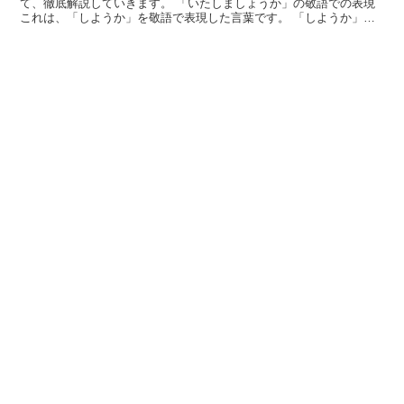
て、徹底解説していきます。 「いたしましょうか」の敬語での表現
これは、「しようか」を敬語で表現した言葉です。 「しようか」
は、疑問文の形になっています。 これに丁寧語の要素を加...