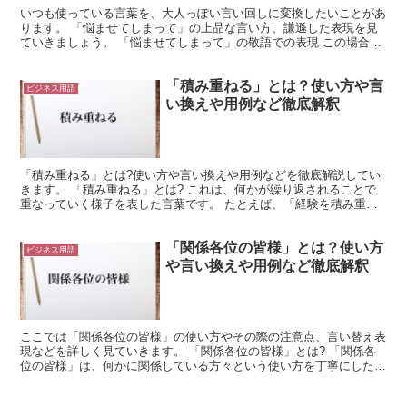
いつも使っている言葉を、大人っぽい言い回しに変換したいことがあ
ります。 「悩ませてしまって」の上品な言い方、謙遜した表現を見
ていきましょう。 「悩ませてしまって」の敬語での表現 この場合の
「悩ませてしまって」とは、相手の時間を奪ってしまった...
「積み重ねる」とは？使い方や言
ビジネス用語
い換えや用例など徹底解釈
「積み重ねる」とは?使い方や言い換えや用例などを徹底解説してい
きます。 「積み重ねる」とは? これは、何かが繰り返されることで
重なっていく様子を表した言葉です。 たとえば、「経験を積み重ね
る」や「実績を積み重ねる」という使い方ができます。 ...
「関係各位の皆様」とは？使い方
ビジネス用語
や言い換えや用例など徹底解釈
ここでは「関係各位の皆様」の使い方やその際の注意点、言い替え表
現などを詳しく見ていきます。 「関係各位の皆様」とは? 「関係各
位の皆様」は、何かに関係している方々という使い方を丁寧にしたも
のです。 「関係各位の皆様におかれましては〜」として...