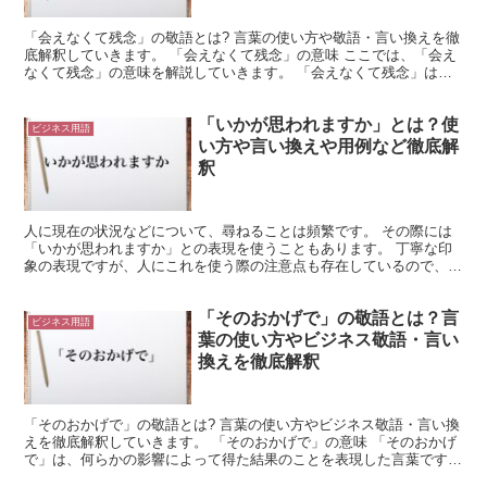
「会えなくて残念」の敬語とは? 言葉の使い方や敬語・言い換えを徹
底解釈していきます。 「会えなくて残念」の意味 ここでは、「会え
なくて残念」の意味を解説していきます。 「会えなくて残念」は、
会えないという状態を心残りに感じる場合に使用できる...
「いかが思われますか」とは？使
ビジネス用語
い方や言い換えや用例など徹底解
釈
人に現在の状況などについて、尋ねることは頻繁です。 その際には
「いかが思われますか」との表現を使うこともあります。 丁寧な印
象の表現ですが、人にこれを使う際の注意点も存在しているので、使
い方を確かめてみましょう。 「いかが思われますか」とは...
「そのおかげで」の敬語とは？言
ビジネス用語
葉の使い方やビジネス敬語・言い
換えを徹底解釈
「そのおかげで」の敬語とは? 言葉の使い方やビジネス敬語・言い換
えを徹底解釈していきます。 「そのおかげで」の意味 「そのおかげ
で」は、何らかの影響によって得た結果のことを表現した言葉です。
「その」は指示代名詞です。 「この」が自分側にあ...