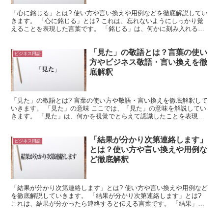
「心に銘じる」とは? 使い方や言い換えや用例などを徹底解説してい
きます。 「心に銘じる」とは? これは、忘れないようにしっかり覚
えることを表現した言葉です。 「銘じる」は、何かに刻み入れるよ
うな行為を表します。 これは本来、刃物などに名前を...
「見た」の敬語とは？言葉の使い
ビジネス用語
方やビジネス敬語・言い換えを徹
底解釈
「見た」の敬語とは? 言葉の使い方や敬語・言い換えを徹底解釈して
いきます。 「見た」の意味 ここでは、「見た」の意味を解説してい
きます。 「見た」は、何かを視覚でとらえて認識したことを表現す
る言葉です。 「見た」は「見る」を過去形にしたもの...
「結果が分かり次第連絡します」
ビジネス用語
とは？使い方や言い換えや用例な
ど徹底解釈
「結果が分かり次第連絡します」とは? 使い方や言い換えや用例など
を徹底解説していきます。 「結果が分かり次第連絡します」とは?
これは、結果が分かったら連絡すると伝える言葉です。 「結果」
は、何かを実行したさいに生じた事実を意味します。 そ...