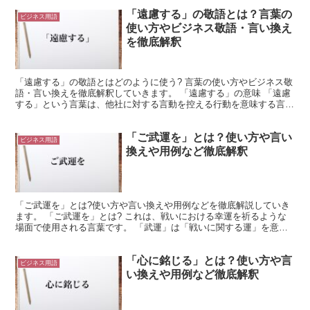
「遠慮する」の敬語とは？言葉の
ビジネス用語
使い方やビジネス敬語・言い換え
を徹底解釈
「遠慮する」の敬語とはどのように使う? 言葉の使い方やビジネス敬
語・言い換えを徹底解釈していきます。 「遠慮する」の意味 「遠慮
する」という言葉は、他社に対する言動を控える行動を意味する言葉
であり、何かを辞退することを表す言葉としても使いま...
「ご武運を」とは？使い方や言い
ビジネス用語
換えや用例など徹底解釈
「ご武運を」とは?使い方や言い換えや用例などを徹底解説していき
ます。 「ご武運を」とは? これは、戦いにおける幸運を祈るような
場面で使用される言葉です。 「武運」は「戦いに関する運」を意味
します。 つまり、運によって戦闘に勝利したり、戦闘で...
「心に銘じる」とは？使い方や言
ビジネス用語
い換えや用例など徹底解釈