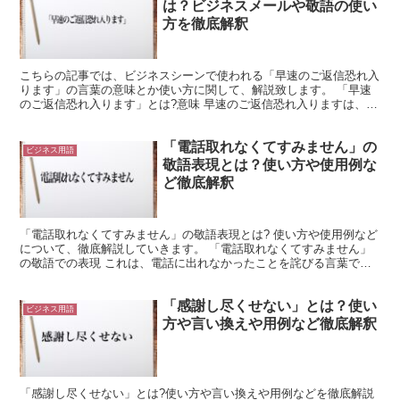
は？ビジネスメールや敬語の使い
方を徹底解釈
こちらの記事では、ビジネスシーンで使われる「早速のご返信恐れ入
ります」の言葉の意味とか使い方に関して、解説致します。 「早速
のご返信恐れ入ります」とは?意味 早速のご返信恐れ入りますは、さ
っそくのごへんしんおそれいります、と読むのが正解な言...
「電話取れなくてすみません」の
ビジネス用語
敬語表現とは？使い方や使用例な
ど徹底解釈
「電話取れなくてすみません」の敬語表現とは? 使い方や使用例など
について、徹底解説していきます。 「電話取れなくてすみません」
の敬語での表現 これは、電話に出れなかったことを詫びる言葉で
す。 「電話取れなくて」は、かかって来た電話に応じられ...
「感謝し尽くせない」とは？使い
ビジネス用語
方や言い換えや用例など徹底解釈
「感謝し尽くせない」とは?使い方や言い換えや用例などを徹底解説