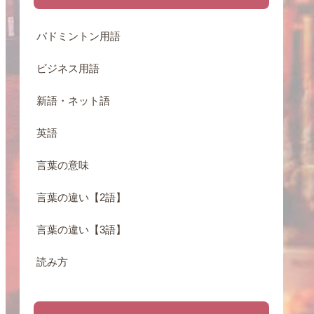
バドミントン用語
ビジネス用語
新語・ネット語
英語
言葉の意味
言葉の違い【2語】
言葉の違い【3語】
読み方