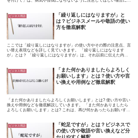
を付けて」は、病気や怪我にならないように注意してほしい場合に使
用できる言葉です。 「健康」は「心身の調子のこと」...
「繰り返しにはなりますが」と
ビジネス用語
は？ビジネスメールや敬語の使い
方を徹底解釈
ここでは「繰り返しにはなりますが」の使い方やその際の注意点、言
い替え表現などを詳しく見ていきます。 「繰り返しにはなります
が」とは？ 「繰り返しにはなりますが」は、それ以前に伝えた内容
をもう一度繰り返す時に用いる表現です。 この表現を使って...
「また何かありましたらよろしく
ビジネス用語
お願いします」とは？使い方や言
い換えや用例など徹底解釈
「また何かありましたらよろしくお願いします」とは? 使い方や言い
換えや用例などを徹底解説していきます。 「また何かありましたら
よろしくお願いします」とは? これは、再び何かあったらお願いする
と伝える言葉です。 「また」は、同じような行為が再...
「蛇足ですが」とは？ビジネスで
ビジネス用語
の使い方や敬語や言い換えなど分
かりやすく解釈