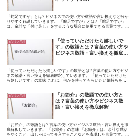
「蛇足ですが」とは? ビジネスでの使い方や敬語や言い換えなど分か
りやすく解説していきます。 「蛇足ですが」とは? 「蛇足ですが」
は、余計な「付け足し」をするような場合に使用できる言葉です。
「蛇足」は、中国の故事に由来します。 これは、蛇の...
「使っていただけたら嬉しいで
ビジネス用語
す」の敬語とは？言葉の使い方や
ビジネス敬語・言い換えを徹底解
釈
「使っていただけたら嬉しいです」の敬語とは? 言葉の使い方やビジ
ネス敬語・言い換えを徹底解釈していきます。 「使っていただけた
ら嬉しいです」の意味 これは、何かを使ってもらいたい気持ちを控
えめな態度で伝達するための言葉です。 「使っていただ...
「お節介」の敬語での使い方と
ビジネス用語
は？言葉の使い方やビジネス敬
語・言い換えを徹底解釈
「お節介」の敬語とは? 言葉の使い方やビジネス敬語・言い換えを徹
底解釈していきます。 「お節介」の意味 「お節介」は、余計な世話
をやくこと、出しゃばって介入することなどを表現した言葉です。