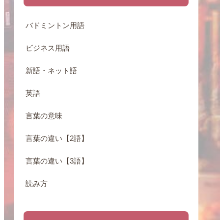
バドミントン用語
ビジネス用語
新語・ネット語
英語
言葉の意味
言葉の違い【2語】
言葉の違い【3語】
読み方