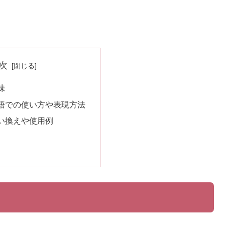
次
味
語での使い方や表現方法
い換えや使用例