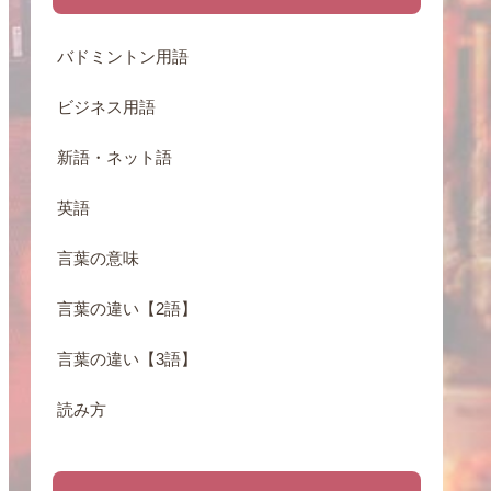
バドミントン用語
ビジネス用語
新語・ネット語
英語
言葉の意味
言葉の違い【2語】
言葉の違い【3語】
読み方