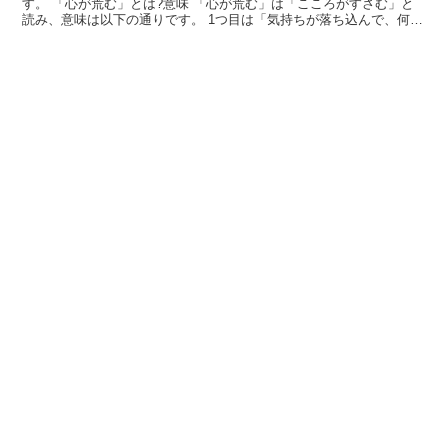
す。 「心が荒む」とは?意味 「心が荒む」は「こころがすさむ」と
読み、意味は以下の通りです。 1つ目は「気持ちが落ち込んで、何で
もネガティブに捉える傾向になること」という意味で、精...