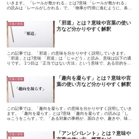
いきます。 「レールが敷かれる」とは?意味 「レールが敷かれる」
の読みは「レールがしかれる」で、「物事が円滑に進むように、条件
が整備されていること」を意味する慣用句です。 「レー...
「邪道」とは？意味や言葉の使い
言葉の意味
方など分かりやすく解釈
この記事では、「邪道」の意味を分かりやすく説明していきます。
「邪道」とは?意味 「邪道」は「じゃどう」と読み、意味は以下の通
りです。 1つ目は「正当ではない方法」という意味で、ある目的を達
成するにあたり、本筋から外れたやり方のことです。 ...
「趣向を凝らす」とは？意味や言
言葉の意味
葉の使い方など分かりやすく解釈
この記事では、「趣向を凝らす」の意味を分かりやすく説明していき
ます。 「趣向を凝らす」とは?意味 「趣向を凝らす」の読みは「し
ゅこうをこらす」で、「ある対象の事柄が、面白さや、趣きや、味わ
いが出るように、思いを注ぎ込んで工夫すること」と言っ...
「アンビバレント」とは？意味や
言葉の意味