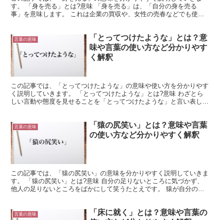
す。 「身を売る」とは?意味 「身を売る」は、「自分の身を売る
事」を意味します。 これは企業の買収や、女性の売春などでも使用
される言葉です。 本来は売買の対象ではない「自分の身」を...
「とってつけたような」とは？意
言葉の意味
味や言葉の使い方など分かりやす
く解釈
この記事では、「とってつけたような」の意味や使い方を分かりやす
く説明していきます。 「とってつけたような」とは?意味 わざとら
しい言動や態度を見せることを「とってつけたような」と言い表しま
す。 相手の機嫌を良くするために、本当はそのように思...
「猿の尻笑い」とは？意味や言葉
言葉の意味
の使い方など分かりやすく解釈
この記事では、「猿の尻笑い」の意味を分かりやすく説明していきま
す。 「猿の尻笑い」とは?意味 自分の足りないところに気づかず、
他人の足りないところをばかにして笑うたとえです。 猿が自分の尻
が赤いことを知らずに、他の猿の尻を笑うことからのたと...
「床に就く」とは？意味や言葉の
言葉の意味