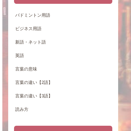
バドミントン用語
ビジネス用語
新語・ネット語
英語
言葉の意味
言葉の違い【2語】
言葉の違い【3語】
読み方