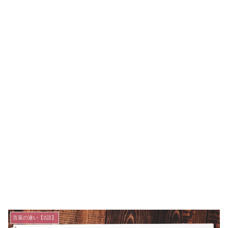
言葉の違い【2語】