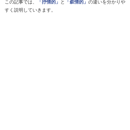
この記事では、
「抒情的」
と
「叙情的」
の違いを分かりや
すく説明していきます。