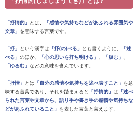
「抒情的(じょじょうてき)」とは?
「抒情的」
とは、
「感情や気持ちなどがあふれる雰囲気や
文章」
を意味する言葉です。
「抒」
という漢字は
「抒(の)べる」
とも書くように、
「述
べる」
のほか、
「心の思いを打ち明ける」
、
「汲む」
、
「ゆるむ」
などの意味を含んでいます。
「抒情」
とは
「自分の感情や気持ちを述べ表すこと」
を意
味する言葉であり、それを踏まえると
「抒情的」
は
「述べ
られた言葉や文章から、語り手や書き手の感情や気持ちな
どがあふれていること」
を表した言葉と言えます。