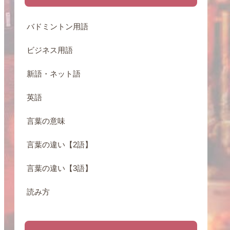
バドミントン用語
ビジネス用語
新語・ネット語
英語
言葉の意味
言葉の違い【2語】
言葉の違い【3語】
読み方