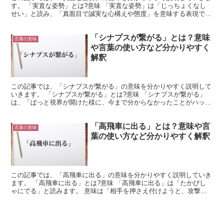
す。 「実直な姿勢」とは?意味 「実直な姿勢」は「じっちょくなし
せい」と読み、「真面目で誠実な心構えや態度」を意味する表現で
す。 「実直な姿勢」の概要 「実直な」とは、形容動詞の...
「シナプスが繋がる」とは？意味
言葉の意味
や言葉の使い方など分かりやすく
解釈
この記事では、「シナプスが繋がる」の意味を分かりやすく説明して
いきます。 「シナプスが繋がる」とは?意味 「シナプスが繋がる」
は、「ぱっと視界が開けた様に、今まで分からなかったことがハッキ
リ理解できること」という意味です。 それまで見たり聞...
「高飛車に出る」とは？意味や言
言葉の意味
葉の使い方など分かりやすく解釈
この記事では、「高飛車に出る」の意味を分かりやすく説明していき
ます。 「高飛車に出る」とは?意味 「高飛車に出る」は「たかびし
ゃにでる」と読みます。 意味は「相手を押さえ付けようと、攻撃的
や高圧的な態度･言動を取る様になること」です。 相手...