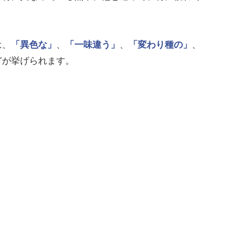
は、
「異色な」
、
「一味違う」
、
「変わり種の」
、
どが挙げられます。