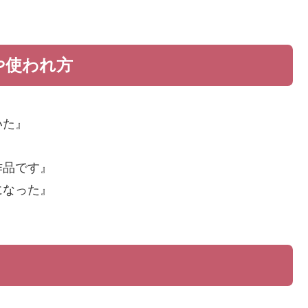
や使われ方
いた』
』
作品です』
になった』