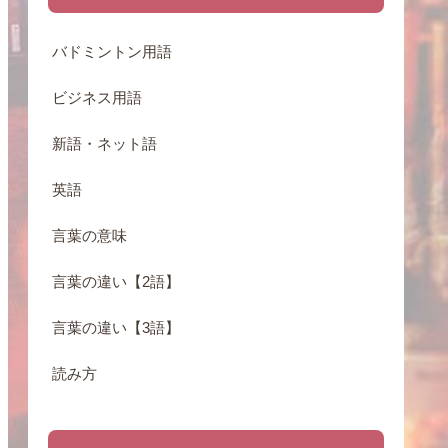
バドミントン用語
ビジネス用語
新語・ネット語
英語
言葉の意味
言葉の違い【2語】
言葉の違い【3語】
読み方