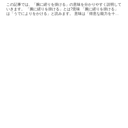
この記事では、「腕に縒りを掛ける」の意味を分かりやすく説明して
いきます。 「腕に縒りを掛ける」とは?意味 「腕に縒りを掛ける」
は「うでによりをかける」と読みます。 意味は「得意な能力を十分
に発揮しようと張り切ること」です。 自分が自信のある...