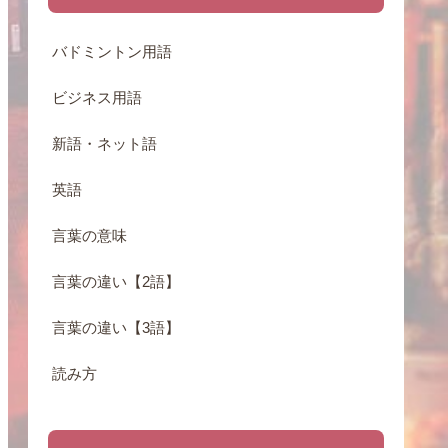
バドミントン用語
ビジネス用語
新語・ネット語
英語
言葉の意味
言葉の違い【2語】
言葉の違い【3語】
読み方