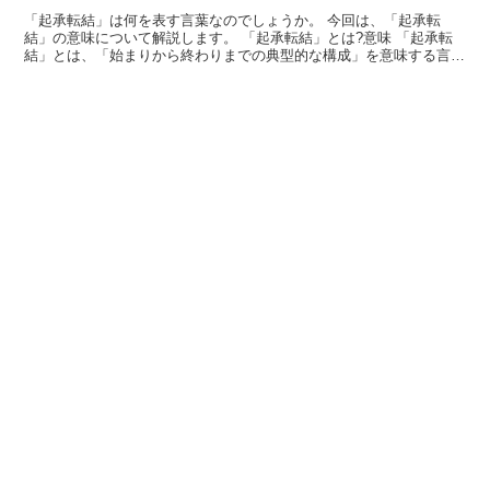
「起承転結」は何を表す言葉なのでしょうか。 今回は、「起承転
結」の意味について解説します。 「起承転結」とは?意味 「起承転
結」とは、「始まりから終わりまでの典型的な構成」を意味する言葉
です。 「起承転結」の概要 元々は4行で作られる漢詩の...