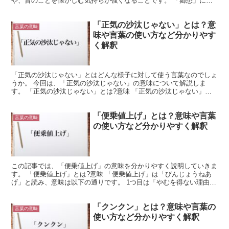
や、昔のことを懐かしむ気持ちが強くなることです。 「郷愁」に
は、他に移った人が故郷を懐かしく思う気持ち、過ぎ去った...
「正気の沙汰じゃない」とは？意
言葉の意味
味や言葉の使い方など分かりやす
く解釈
「正気の沙汰じゃない」とはどんな様子に対して使う言葉なのでしょ
うか。 今回は、「正気の沙汰じゃない」の意味について解説しま
す。 「正気の沙汰じゃない」とは?意味 「正気の沙汰じゃない」と
は、「まともな判断力で行われたとは思えないほど常識に外...
「便乗値上げ」とは？意味や言葉
言葉の意味
の使い方など分かりやすく解釈
この記事では、「便乗値上げ」の意味を分かりやすく説明していきま
す。 「便乗値上げ」とは?意味 「便乗値上げ」は「びんじょうねあ
げ」と読み、意味は以下の通りです。 1つ目は「やむを得ない理由に
かこつけて、それ以上に価格を高くすること」という意...
「クンクン」とは？意味や言葉の
言葉の意味
使い方など分かりやすく解釈