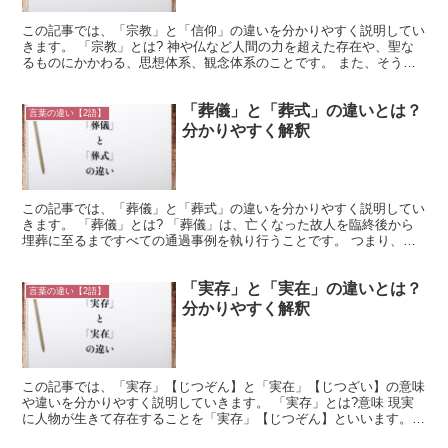
この記事では、「宗教」と「信仰」の違いを分かりやすく説明してい
きます。 「宗教」とは? 神や仏など人間の力を超えた存在や、聖な
るものにかかわる、思想体系、観念体系のことです。 また、そうい
った活動を行っている社会的集団のことです。 「宗教」...
「葬儀」と「葬式」の違いとは？
言葉の違い【2語】
分かりやすく解釈
この記事では、「葬儀」と「葬式」の違いを分かりやすく説明してい
きます。 「葬儀」とは? 「葬儀」は、亡くなった故人を臨終後から
埋葬に至るまですべての通過事例を執り行うことです。 つまり、臨
終後、通夜や告別式と言われるお葬式に至り、かつ故人を...
「実存」と「実在」の違いとは？
言葉の違い【2語】
分かりやすく解釈
この記事では、「実存」【じつぞん】と「実在」【じつざい】の意味
や違いを分かりやすく説明していきます。 「実存」とは?意味 現実
に人物が生きて存在することを「実存」【じつぞん】といいます。
元々は思想家が掲げた哲学であり、人間独自の存在形式か...