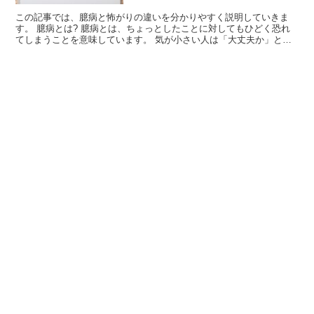
この記事では、臆病と怖がりの違いを分かりやすく説明していきま
す。 臆病とは? 臆病とは、ちょっとしたことに対してもひどく恐れ
てしまうことを意味しています。 気が小さい人は「大丈夫か」とす
ぐに不安を抱えてしまい、目の前のことに挑戦できずにうろ...