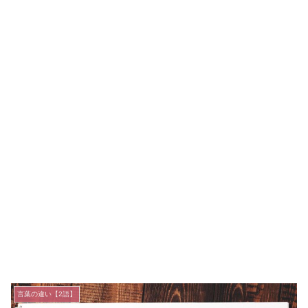
言葉の違い【2語】